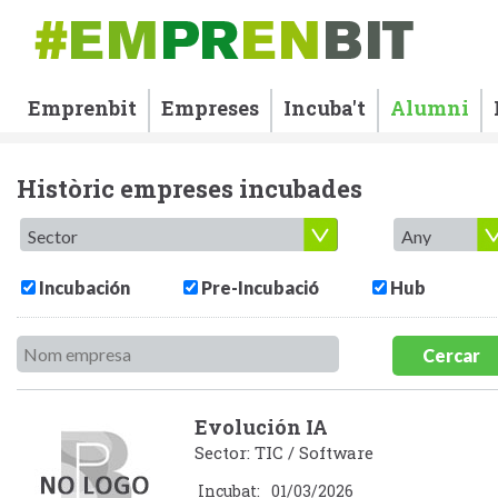
Emprenbit
Empreses
Incuba't
Alumni
Històric empreses incubades
Incubación
Pre-Incubació
Hub
Cercar
Evolución IA
Sector: TIC / Software
Incubat:
01/03/2026