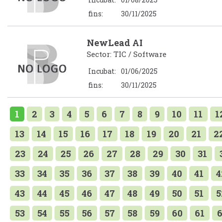
fins:
30/11/2025
NewLead AI
Sector: TIC / Software
Incubat:
01/06/2025
fins:
30/11/2025
1
2
3
4
5
6
7
8
9
10
11
1
13
14
15
16
17
18
19
20
21
2
23
24
25
26
27
28
29
30
31
33
34
35
36
37
38
39
40
41
4
43
44
45
46
47
48
49
50
51
5
53
54
55
56
57
58
59
60
61