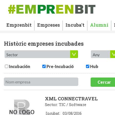
Emprenbit
Empreses
Incuba't
Alumni
Històric empreses incubades
Incubación
Pre-Incubació
Hub
Cercar
XML CONNECTRAVEL
Sector: TIC / Software
Incubat:
03/08/2016