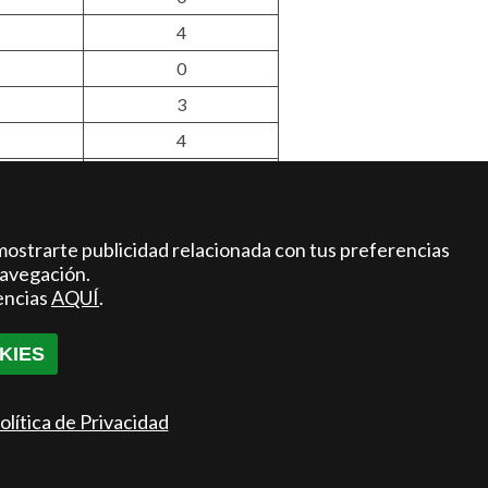
4
0
3
4
13
3
mostrarte publicidad relacionada con tus preferencias
94
navegación.
38
encias
AQUÍ
.
KIES
olítica de Privacidad