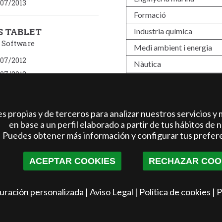
07/2013
Formació
S TABLET
Industria quí­mica
/ Software
Medi ambient i energia
07/2012
Nàutica
07/2013
Oci i esports
Tèxtil i calzat
7
8
9
10
11
 propias y de terceros para analizar nuestros servicios y 
TIC / Software
7
18
19
20
21
en base a un perfil elaborado a partir de tus hábitos de 
Turisme
Puedes obtener más información y configurar tus prefer
27
28
29
30
31
ACEPTAR COOKIES
RECHAZAR COO
37
38
39
40
41
uración personalizada
|
Aviso Legal
|
Política de cookies
|
P