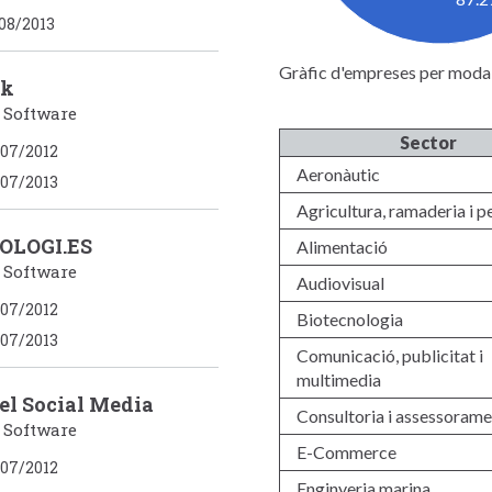
08/2013
Gràfic d'empreses per modal
uk
/ Software
Sector
07/2012
Aeronàutic
07/2013
Agricultura, ramaderia i p
OLOGI.ES
Alimentació
/ Software
Audiovisual
07/2012
Biotecnologia
07/2013
Comunicació, publicitat i
multimedia
el Social Media
Consultoria i assessorame
/ Software
E-Commerce
07/2012
Enginyeria marina