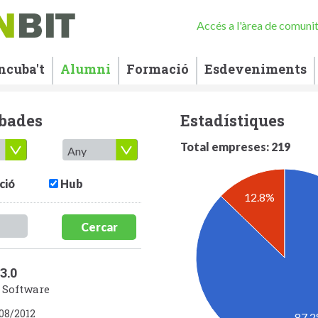
Accés a l'àrea de comuni
ncuba't
Alumni
Formació
Esdeveniments
ubades
Estadístiques
Total empreses: 219
ció
Hub
12.8%
Cercar
3.0
/ Software
08/2012
87.