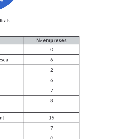
itats
№ empreses
0
esca
6
2
6
7
8
nt
15
7
0