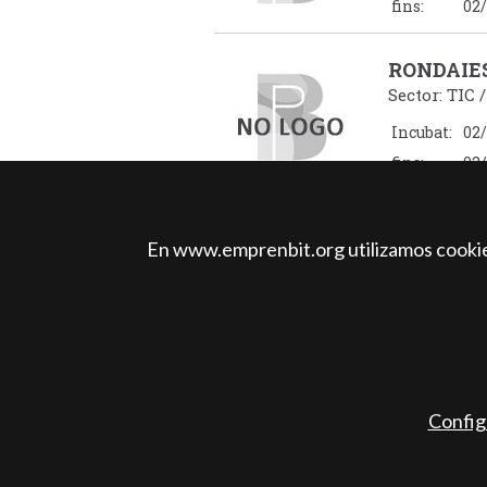
fins:
02/
RONDAIE
Sector: TIC 
Incubat:
02/
fins:
02/
<
1
2
3
4
5
6
En www.emprenbit.org utilizamos cookies
12
13
14
15
16
1
22
23
24
25
26
32
33
34
35
36
42
>
Config