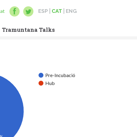
tat
ESP
CAT
ENG
Tramuntana Talks
Pre-Incubació
Hub
2%