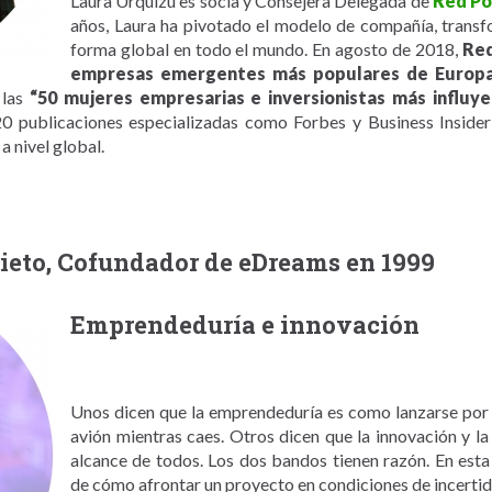
Laura Urquizu es socia y Consejera Delegada de
Red Po
años, Laura ha pivotado el modelo de compañía, trans
forma global en todo el mundo. En agosto de 2018,
Red
empresas emergentes más populares de Europa
 las
“50 mujeres empresarias e inversionistas más influye
20 publicaciones especializadas como Forbes y Business Inside
a nivel global.
rieto, Cofundador de eDreams en 1999
Emprendeduría e innovación
Unos dicen que la emprendeduría es como lanzarse por 
avión mientras caes. Otros dicen que la innovación y l
alcance de todos. Los dos bandos tienen razón. En esta
de cómo afrontar un proyecto en condiciones de incerti