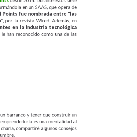
ints
desde 2014. Durante estos siete
formándola en un SAAS, que opera de
 Points fue nombrada entre "las
"
, por la revista Wired. Además, en
ntes en la industria tecnológica
r le han reconocido como una de las
un barranco y tener que construir un
a emprendeduría es una mentalidad al
 charla, compartiré algunos consejos
dumbre.