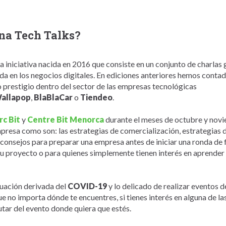
na Tech Talks?
na iniciativa nacida en 2016 que consiste en un conjunto de charla
da en los negocios digitales. En ediciones anteriores hemos contad
prestigio dentro del sector de las empresas tecnológicas
allapop
,
BlaBlaCar
o
Tiendeo
.
rc Bit
y
Centre Bit Menorca
durante el meses de octubre y novie
presa como son: las estrategias de comercialización, estrategias d
consejos para preparar una empresa antes de iniciar una ronda de
su proyecto o para quienes simplemente tienen interés en aprender
tuación derivada del
COVID-19
y lo delicado de realizar eventos 
que no importa dónde te encuentres, si tienes interés en alguna de l
utar del evento donde quiera que estés.