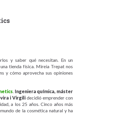
tics
erlos y saber qué necesitan. En un
na tienda física. Mireia Trepat nos
ns y cómo aprovecha sus opiniones
metics
.
Ingeniera química, máster
ra i Virgili
decidió emprender con
idad, a los 25 años. Cinco años más
l mundo de la cosmética natural y ha