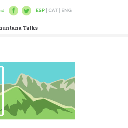
dad
ESP
CAT
ENG
muntana Talks