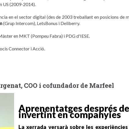
en US (2009-2014).
ia en el sector digital (des de 2003 treballant en posicions d
m
(Grup Intercom), LetsBonus i Deliberry.
 Màster en MKT (Pompeu Fabra) i PDG d'IESE.
ocis Connector i Acció.
rgenat, COO i cofundador de Marfeel
Aprenentatges després de 
invertint en companyies
La xerrada versarà sobre les experiènci