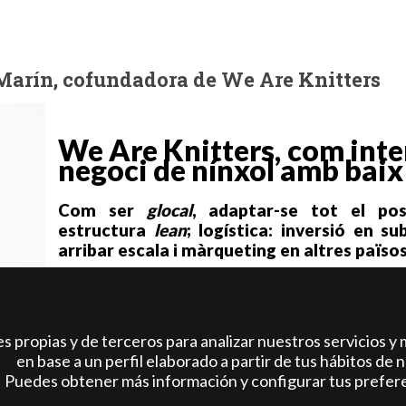
Marín, cofundadora de We Are Knitters
We Are Knitters, com inte
negoci de nínxol amb baix
Com ser
glocal
, adaptar-se tot el po
estructura
lean
; logística: inversió en s
arribar escala i màrqueting en altres païso
De
Pepita Marín
, nascuda a Madrid el 1987, destaca 
Direcció d'Empreses amb menció internacional per la 
l'Escola de Gestió de Reims (França).
 propias y de terceros para analizar nuestros servicios y 
en base a un perfil elaborado a partir de tus hábitos de 
Amb vint-i-tres anys i després d'un com empleada d'una
Puedes obtener más información y configurar tus prefer
fundar en 2011
We Are Knitters
amb Alberto Bra