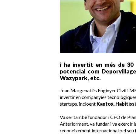
i ha invertit en més de 30
potencial com Deporvillag
Wazypark, etc.
Joan Margenat és Enginyer Civil i M
invertir en companyies tecnològiques
startups, incloent
Kantox
,
Habitiss
Va ser també fundador i CEO de PlanB
Anteriorment, va fundar i va exercir
reconeixement internacional pel seu i