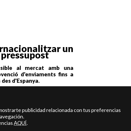
rnacionalitzar un
 pressupost
ssible al mercat amb una
ubvenció d'enviaments fins a
s des d'Espanya.
la seva graduació en Administració i
Universitat Pontifícia de Comilla i
mostrarte publicidad relacionada con tus preferencias
navegación.
 consultoria multinacional, Marín va
encias
AQUÍ
.
vo seu company a PwC. L'empresa