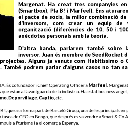
Margenat. Ha creat tres companyies en 
(Smartbox), Pla B! i Marfeel). Ens atura
el pacte de socis, la millor combinació de
d'inversors, com crear un equip de 
organització (diferències de 10, 50 i 100
anècdotes personals amb la teoria.
D'altra banda, parlarem també sobre 
inversor. Juan és membre de SeedRocket d
 projectes. Alguns ja venuts com Habitissimo o 
e. També podrem parlar d'alguns casos no tan sa
BA. És cofundador i Chief Operating Officer a
Marfeel
. Margenat 
 que estan a l'avantguarda de la indústria. Ha estat business ange
imo
,
Deporvillage
,
Captio
, etc.
 !, que ara forma part de Barceló Group, una de les principals em
 la tasca de CEO en Bongo, que després es va vendre a Smart & Co
mpuls a l'turisme i a el comerç a Espanya.