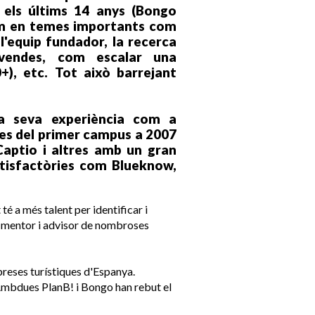
els últims 14 anys (Bongo
rem en temes importants com
 l'equip fundador, la recerca
vendes, com escalar una
+), etc. Tot això barrejant
la seva experiència com a
es del primer campus a 2007
Captio i altres amb un gran
tisfactòries com Blueknow,
té a més talent per identificar i
l, mentor i advisor de nombroses
preses turístiques d'Espanya.
 Ambdues PlanB! i Bongo han rebut el