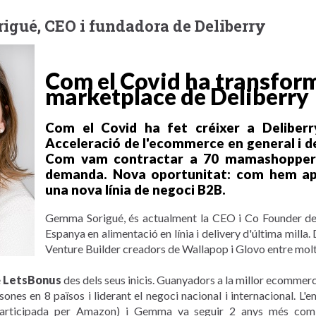
igué, CEO i fundadora de Deliberry
Com el Covid ha transform
marketplace de Deliberry
Com el Covid ha fet créixer a Deliber
Acceleració de l'ecommerce en general i de
Com vam contractar a 70 mamashoppers 
demanda. Nova oportunitat: com hem apro
una nova línia de negoci B2B.
Gemma Sorigué, és actualment la CEO i Co Founder d
Espanya en alimentació en línia i delivery d'última milla.
Venture Builder creadors de Wallapop i Glovo entre mol
e
LetsBonus
des dels seus inicis. Guanyadors a la millor ecommer
ones en 8 països i liderant el negoci nacional i internacional. L
 participada per Amazon) i Gemma va seguir 2 anys més com 