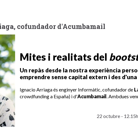
riaga, cofundador d'Acumbamail
Mites i realitats del
boots
Un repàs desde la nostra experiència person
emprendre sense capital extern i des d'una 
Ignacio Arriaga és enginyer Informàtic, cofundador de
L
crowdfunding a España) i d'
Acumbamail
. Ambdues ven
22 octubre - 12.15