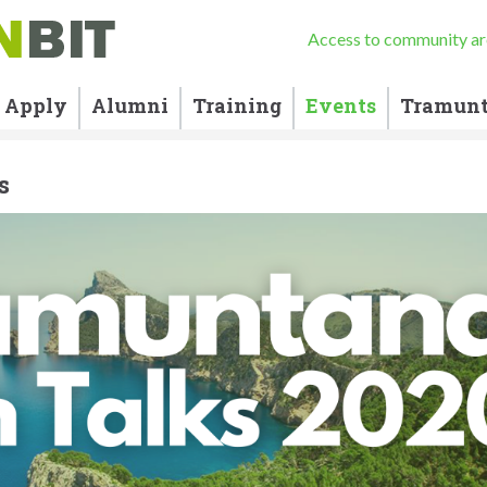
Access to community ar
Apply
Alumni
Training
Events
Tramunt
s