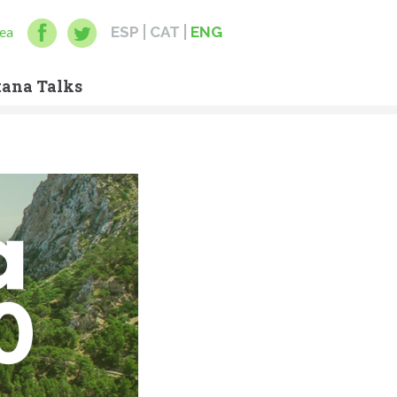
ea
ESP
CAT
ENG
ana Talks