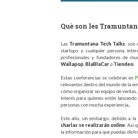
Què son les Tramuntan
Las
Tramuntana Tech Talks
, son
startups y cualquier persona inte
profesionales y fundadores de mu
Wallapop
,
BlaBlaCar
o
Tiendeo
.
Estas conferencias se celebran en
P
relevantes dentro del mundo de la em
cómo organizar un equipo de ventas, 
interés para quienes estén lanzando
personas con mucha experiencia..
Este año, sin embargo, debido a la
charlas se realizarán online
. Así 
la información para que puedas disfr