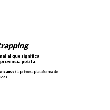
trapping
al al que significa
provincia petita.
anzanos
(la primera plataforma de
udes.
h