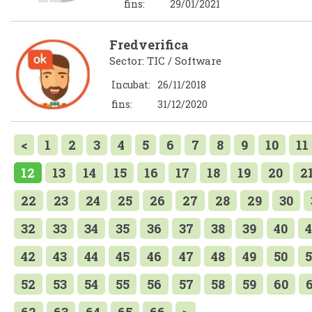
fins:
29/01/2021
Fredverifica
Sector: TIC / Software
Incubat:
26/11/2018
fins:
31/12/2020
<
1
2
3
4
5
6
7
8
9
10
11
12
13
14
15
16
17
18
19
20
2
22
23
24
25
26
27
28
29
30
32
33
34
35
36
37
38
39
40
4
42
43
44
45
46
47
48
49
50
5
52
53
54
55
56
57
58
59
60