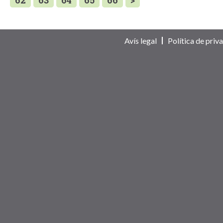
62
63
64
65
66
>
Avís legal
Política de priva