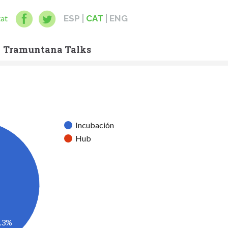
tat
ESP
CAT
ENG
Tramuntana Talks
Incubación
Hub
.3%