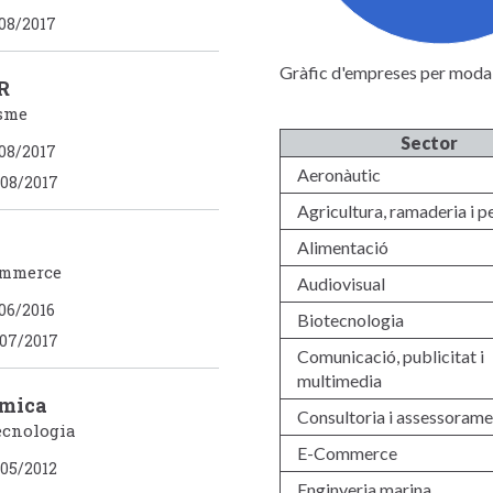
08/2017
Gràfic d'empreses per modal
R
isme
Sector
08/2017
Aeronàutic
08/2017
Agricultura, ramaderia i p
Alimentació
ommerce
Audiovisual
06/2016
Biotecnologia
07/2017
Comunicació, publicitat i
multimedia
mica
Consultoria i assessorame
tecnologia
E-Commerce
05/2012
Enginyeria marina