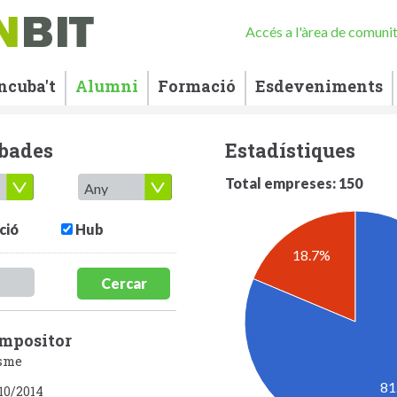
Accés a l'àrea de comuni
ncuba't
Alumni
Formació
Esdeveniments
ubades
Estadístiques
Total empreses: 150
ció
Hub
18.7%
Cercar
ompositor
isme
81
10/2014