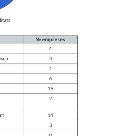
itats
№ empreses
4
esca
3
1
6
19
2
nt
14
3
0