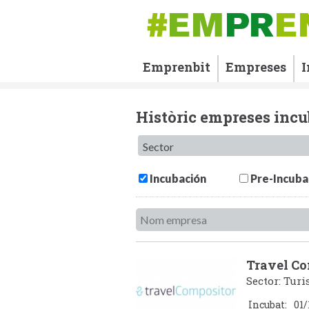
Emprenbit
Empreses
I
Històric empreses inc
Incubación
Pre-Incuba
Travel C
Sector: Tur
Incubat:
01/