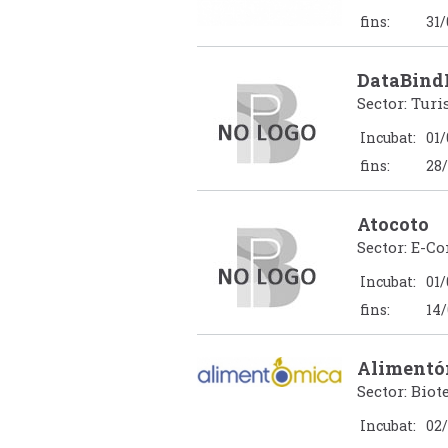
fins:
31/
DataBind
Sector: Tur
Incubat:
01/
fins:
28/
Atocoto
Sector: E-C
Incubat:
01/
fins:
14/
Alimentó
Sector: Bio
Incubat:
02/