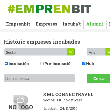
Emprenbit
Empreses
Incuba't
Alumni
Històric empreses incubades
Incubación
Pre-Incubació
Hub
Cercar
XML CONNECTRAVEL
Sector: TIC / Software
Incubat:
24/11/2014