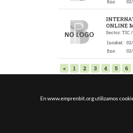
fins:
02/
INTERNA
ONLINE 
Sector: TIC 
Incubat:
02/
fins:
02/
<
1
2
3
4
5
6
12
13
14
15
16
1
22
23
24
25
26
En www.emprenbit.org utilizamos cookies
32
33
34
35
36
42
43
44
45
46
52
53
54
55
56