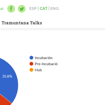
tat
ESP
CAT
ENG
Tramuntana Talks
Incubación
Pre-Incubació
Hub
35.8%