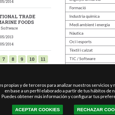
05/2014
Formació
TIONAL TRADE
Industria quí­mica
MARINE FOODS
Medi ambient i energia
/ Software
Nàutica
05/2013
Oci i esports
05/2014
Tèxtil i calzat
7
8
9
10
11
TIC / Software
Turisme
7
18
19
20
21
27
28
29
30
31
 propias y de terceros para analizar nuestros servicios y 
37
38
39
40
41
en base a un perfil elaborado a partir de tus hábitos de 
Puedes obtener más información y configurar tus prefer
47
48
49
50
51
ACEPTAR COOKIES
RECHAZAR COO
57
58
59
60
61