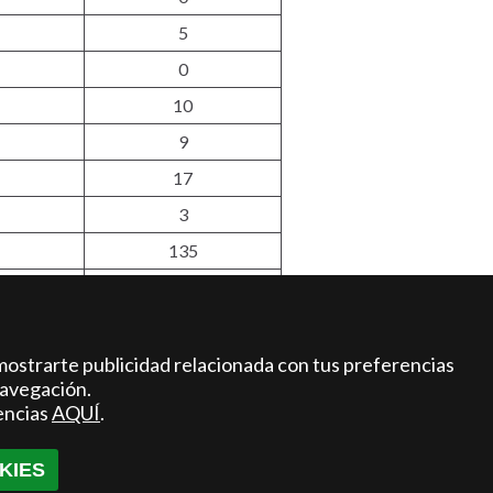
5
0
10
9
17
3
135
57
mostrarte publicidad relacionada con tus preferencias
navegación.
encias
AQUÍ
.
KIES