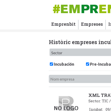
Emprenbit
Empreses
I
Històric empreses inc
Incubación
Pre-Incuba
XML TRA
Sector: TIC 
Incubat:
09/