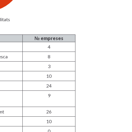
itats
№ empreses
4
esca
8
3
10
24
9
nt
26
10
0