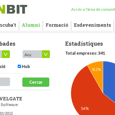
Accés a l'àrea de comuni
ncuba't
Alumni
Formació
Esdeveniments
ubades
Estadístiques
Total empreses: 341
ció
Hub
8.2%
Cercar
VELGATE
/ Software
56%
01/2012