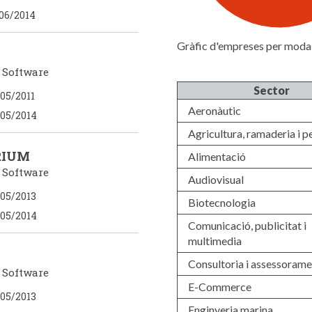
06/2014
Gràfic d'empreses per modal
/ Software
Sector
05/2011
Aeronàutic
05/2014
Agricultura, ramaderia i p
RIUM
Alimentació
/ Software
Audiovisual
05/2013
Biotecnologia
05/2014
Comunicació, publicitat i
multimedia
Consultoria i assessorame
/ Software
E-Commerce
05/2013
Enginyeria marina