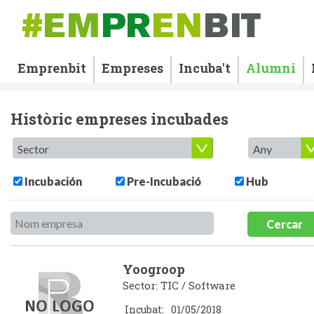
Emprenbit
Empreses
Incuba't
Alumni
Històric empreses incubades
Incubación
Pre-Incubació
Hub
Cercar
Yoogroop
Sector: TIC / Software
Incubat:
01/05/2018