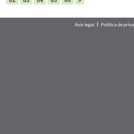
62
63
64
65
66
>
Avís legal
Política de priva