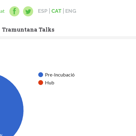
tat
ESP
CAT
ENG
Tramuntana Talks
Pre-Incubació
Hub
2%