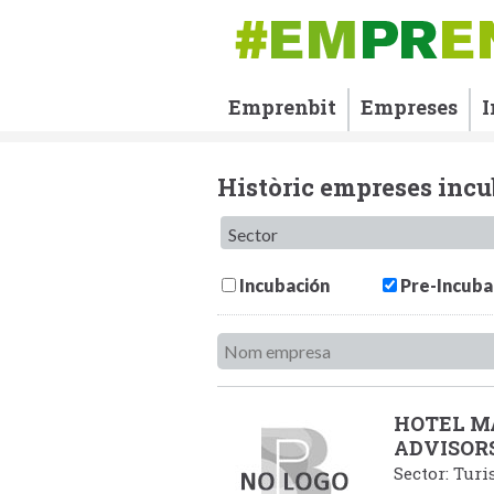
Emprenbit
Empreses
I
Històric empreses inc
Incubación
Pre-Incuba
HOTEL 
ADVISOR
Sector: Tur