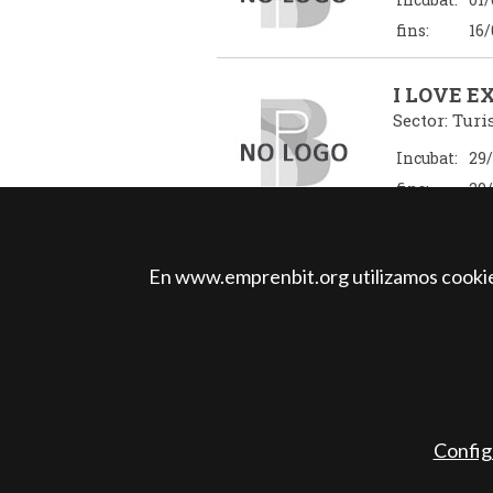
fins:
16/
I LOVE E
Sector: Tur
Incubat:
29/
fins:
29/
<
1
2
3
4
5
6
En www.emprenbit.org utilizamos cookies
12
13
14
15
16
1
22
23
24
25
26
32
33
34
35
36
42
>
Config