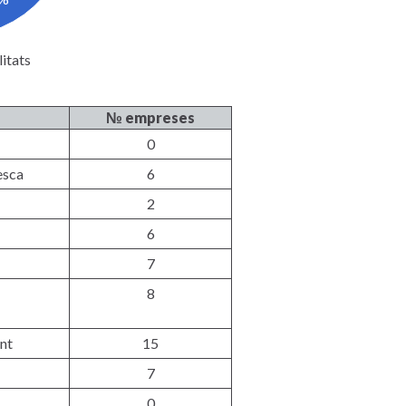
itats
№ empreses
0
esca
6
2
6
7
8
nt
15
7
0