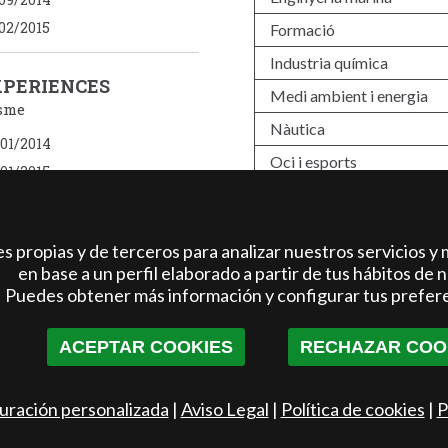
02/2015
Formació
Industria quí­mica
XPERIENCES
Medi ambient i energia
isme
Nàutica
01/2014
Oci i esports
01/2015
Tèxtil i calzat
7
8
9
10
11
TIC / Software
 propias y de terceros para analizar nuestros servicios y 
Turisme
7
18
19
20
21
en base a un perfil elaborado a partir de tus hábitos de 
Puedes obtener más información y configurar tus prefer
27
28
29
30
31
ACEPTAR COOKIES
RECHAZAR COO
37
38
39
40
41
uración personalizada
|
Aviso Legal
|
Política de cookies
|
P