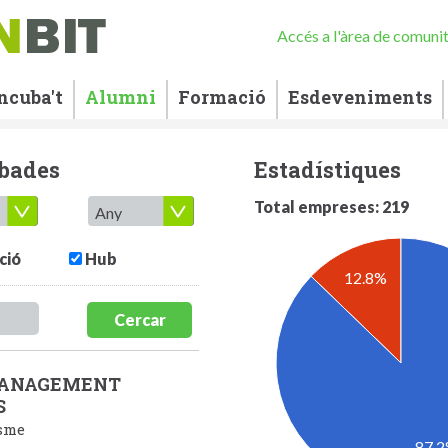
Accés a l'àrea de comuni
ncuba't
Alumni
Formació
Esdeveniments
ubades
Estadístiques
Total empreses: 219
ció
Hub
12.8%
Cercar
MANAGEMENT
S
isme
87.