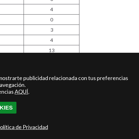
4
0
3
4
13
3
94
mostrarte publicidad relacionada con tus preferencias
38
navegación.
encias
AQUÍ
.
KIES
olítica de Privacidad