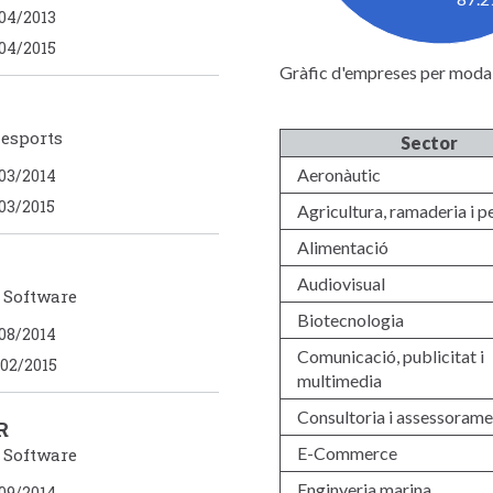
04/2013
04/2015
Gràfic d'empreses per modal
i esports
Sector
Aeronàutic
03/2014
03/2015
Agricultura, ramaderia i p
Alimentació
Audiovisual
/ Software
Biotecnologia
08/2014
Comunicació, publicitat i
02/2015
multimedia
Consultoria i assessorame
R
E-Commerce
/ Software
Enginyeria marina
09/2014