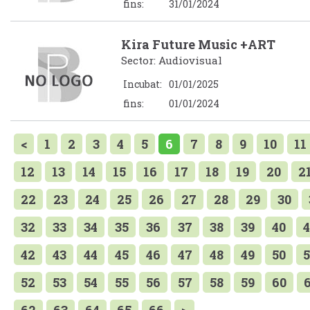
fins:
31/01/2024
Kira Future Music +ART
Sector: Audiovisual
Incubat:
01/01/2025
fins:
01/01/2024
<
1
2
3
4
5
6
7
8
9
10
11
12
13
14
15
16
17
18
19
20
2
22
23
24
25
26
27
28
29
30
32
33
34
35
36
37
38
39
40
4
42
43
44
45
46
47
48
49
50
5
52
53
54
55
56
57
58
59
60