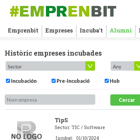
Emprenbit
Empreses
Incuba't
Alumni
Històric empreses incubades
Incubación
Pre-Incubació
Hub
Cercar
TipS
Sector: TIC / Software
Incubat:
01/10/2024