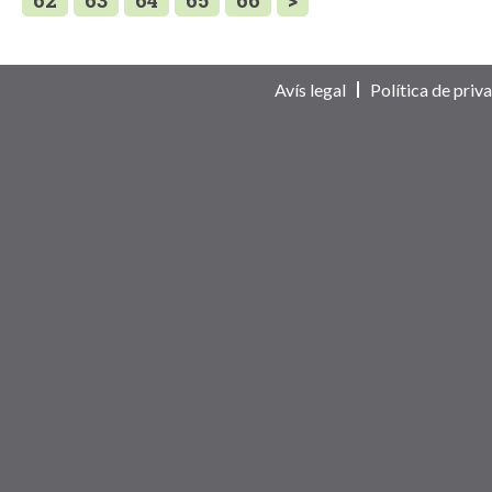
62
63
64
65
66
>
Avís legal
Política de priva