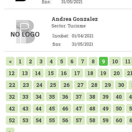
fins:
31/05/2021
Andrea Gonzalez
Sector: Turisme
Incubat:
01/04/2021
fins:
31/05/2021
<
1
2
3
4
5
6
7
8
9
10
11
12
13
14
15
16
17
18
19
20
2
22
23
24
25
26
27
28
29
30
32
33
34
35
36
37
38
39
40
4
42
43
44
45
46
47
48
49
50
5
52
53
54
55
56
57
58
59
60