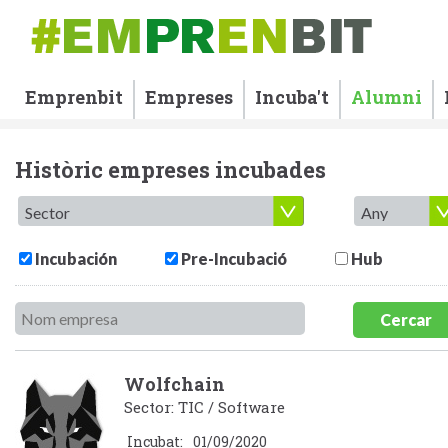
Emprenbit
Empreses
Incuba't
Alumni
Històric empreses incubades
Incubación
Pre-Incubació
Hub
Cercar
Wolfchain
Sector: TIC / Software
Incubat:
01/09/2020