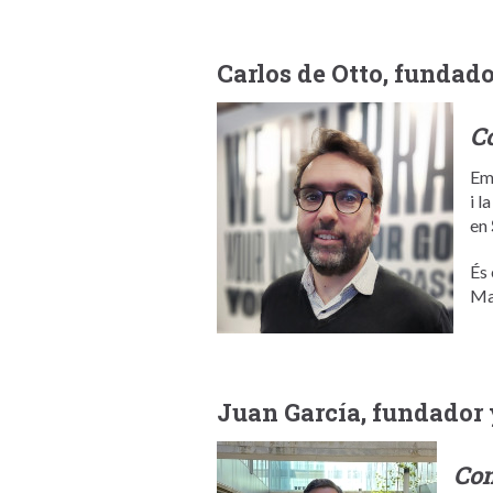
Carlos de Otto, fundad
Co
Emp
i l
en
És
Ma
Juan García, fundador
Com