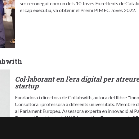
ser reconegut com un dels 10 Joves Excel·lents de Catalu
el cap executiu, va obtenir el Premi PIMEC Joves 2022.
labwith
Col·laborant en l'era digital per atreure
startup
Fundadora i directora de Collabwith, autora del llibre "Innov
Consultora i professora a diferents universitats. Membre d
al Parlament Europeu. Assessora experta en innovació al P
Europea i Presidenta del WG Innovation Ecosystems de l'E
Consell d'AMIT-MIT. Enginyera de telecomunicacions per l
MBA per la RSM Erasmus University de Rotterdam. Presen
Collaboration" i escriu sobre innovació a diferents revistes