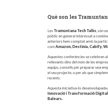
Què son les Tramuntan
Les
Tramuntana Tech Talks
, són u
públic en general interessat a conèixe
anteriors hem comptat amb la partici
com
Amazon, Destinia, Cabify, W
Aquestes conferències se celebren a
rellevants dins del món de les empres
equips, consells per preparar una empr
el seu projecte, o per als que simple
recents.
Aquesta iniciativa és desenvolupada 
Innovació i Transformació Digital
Balears.