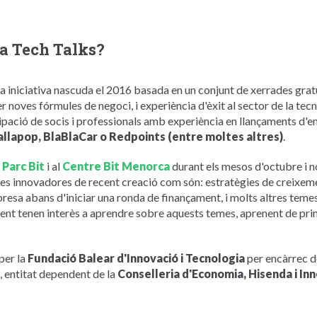
a Tech Talks?
na iniciativa nascuda el 2016 basada en un conjunt de xerrades grat
r noves fórmules de negoci, i experiència d'èxit al sector de la tecn
pació de socis i professionals amb experiència en llançaments d'em
allapop, BlaBlaCar o Redpoints (entre moltes altres)
.
l
Parc
Bit
i al
Centre Bit Menorca
durant els mesos d'octubre i 
es innovadores de recent creació com són: estratègies de creixemen
esa abans d'iniciar una ronda de finançament, i molts altres temes 
ment tenen interès a aprendre sobre aquests temes, aprenent de pri
per la
Fundació Balear d'Innovació i Tecnologia
per encàrrec d
, entitat dependent de la
Conselleria d'Economia, Hisenda i Inn