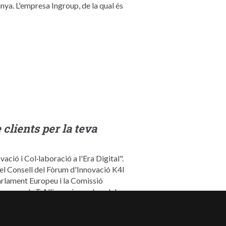
nya. L'empresa Ingroup, de la qual és
 clients per la teva
ació i Col·laboració a l'Era Digital".
el Consell del Fòrum d'Innovació K4I
arlament Europeu i la Comissió
uropean IoT Alliance i membre del
a Universitat Pompeu Fabra i té un
tadora del podcast "Business of
 digitals. 15 anys d'experiència en