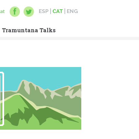
tat
ESP
CAT
ENG
Tramuntana Talks