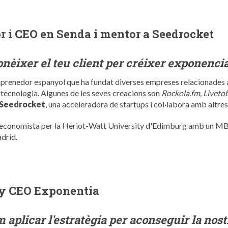
or i CEO en Senda i mentor a Seedrocket
nèixer el teu client per créixer exponenci
renedor espanyol que ha fundat diverses empreses relacionades am
a tecnologia. Algunes de les seves creacions son
Rockola.fm, Liveto
Seedrocket
, una acceleradora de startups i col·labora amb altr
 economista per la Heriot-Watt University d'Edimburg amb un MBA
drid.
 y CEO Exponentia
 aplicar l'estratègia per aconseguir la nostr