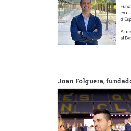
Fund
en el
d'Esp
A més
al Ba
Joan Folguera, fundad