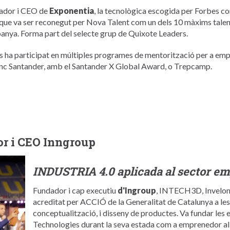
ador i CEO de
Exponentia
, la tecnològica escogida per Forbes c
 que va ser reconegut per Nova Talent com un dels 10 màxims talen
anya. Forma part del selecte grup de Quixote Leaders.
 ha participat en múltiples programes de mentorització per a emp
nc Santander, amb el Santander X Global Award, o Trepcamp.
or i CEO Inngroup
INDUSTRIA 4.0 aplicada al sector em
Fundador i cap executiu
d'Ingroup
, INTECH3D, Invelon 
acreditat per ACCIÓ de la Generalitat de Catalunya a les à
conceptualització, i disseny de productes. Va fundar l
Technologies durant la seva estada com a emprenedor al v